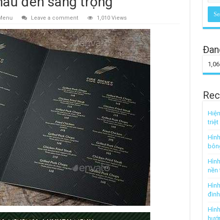
màu đen sang trọng
Menu
Leave a comment
1,010 Views
Đan
1,06
Rec
Hiện
triệ
Hình
bôn
Hình
nền 
Hình
đin
Hình
hướ