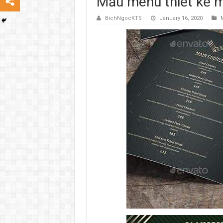
Mẫu menu thiết kế 
BichNgocKTS
January 16, 2020