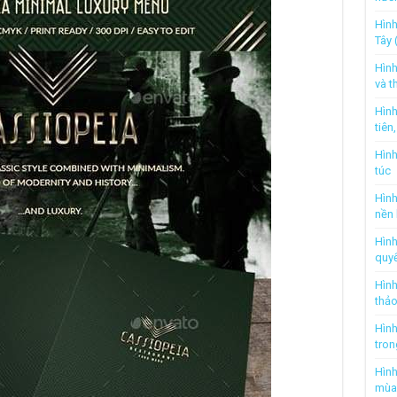
Hình
Tây 
Hình
và t
Hình
tiên
Hình
túc
Hình
nền
Hình
quyế
Hình
thả
Hình
tron
Hình
mùa