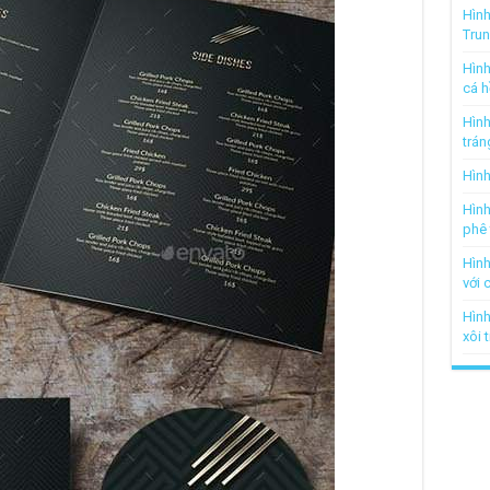
Hình
Tru
Hình
cá h
Hình
trán
Hình
Hình
phê 
Hình
với 
Hình
xôi 