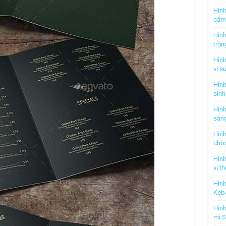
Hình
cắm
Hình
trồn
Hình
vị s
Hình
sinh
Hình
sán
Hình
cho
Hình
vị t
Hình
Keb
Hình
mì S