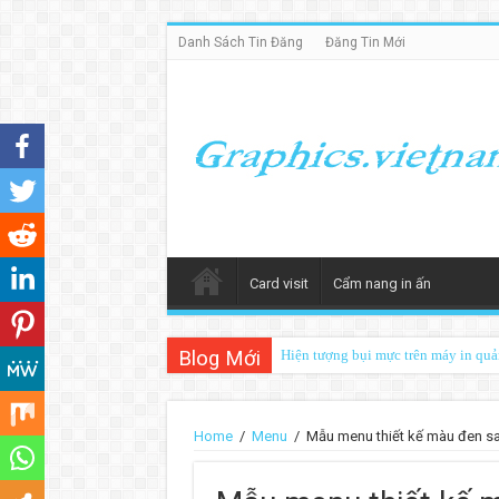
Danh Sách Tin Đăng
Đăng Tin Mới
Card visit
Cẩm nang in ấn
Blog Mới
Hiện tượng bụi mực trên máy in quảng
Home
/
Menu
/
Mẫu menu thiết kế màu đen sa