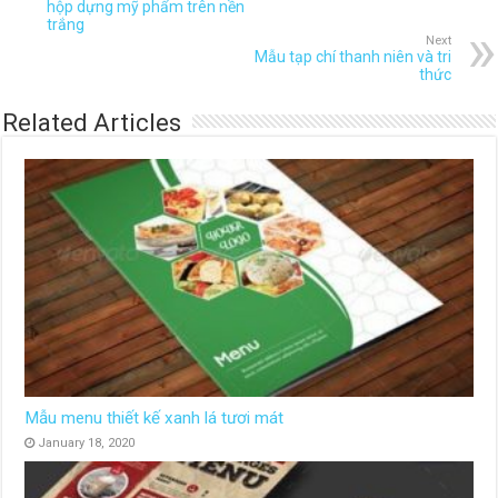
hộp dựng mỹ phẩm trên nền
trắng
Next
Mẫu tạp chí thanh niên và tri
thức
Related Articles
Mẫu menu thiết kế xanh lá tươi mát
January 18, 2020