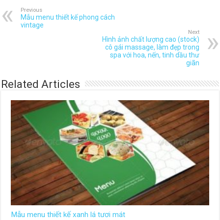
Previous
Mẫu menu thiết kế phong cách
vintage
Next
Hình ảnh chất lượng cao (stock)
cô gái massage, làm đẹp trong
spa với hoa, nến, tinh dầu thư
giãn
Related Articles
Mẫu menu thiết kế xanh lá tươi mát