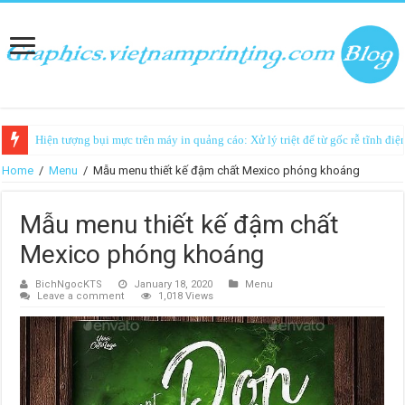
Hiện tượng bụi mực trên máy in quảng cáo: Xử lý triệt để từ gốc rễ tĩnh điệ
Home
/
Menu
/
Mẫu menu thiết kế đậm chất Mexico phóng khoáng
Mẫu menu thiết kế đậm chất
Mexico phóng khoáng
BichNgocKTS
January 18, 2020
Menu
Leave a comment
1,018 Views