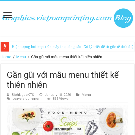
Hiện tượng bụi mực trên máy in quảng cáo: Xử lý triệt để từ gốc rễ tĩnh điệ
Home
/
Menu
/
Gần gũi với mẫu menu thiết kế thiên nhiên
Gần gũi với mẫu menu thiết kế
thiên nhiên
BichNgocKTS
January 18, 2020
Menu
Leave a comment
865 Views