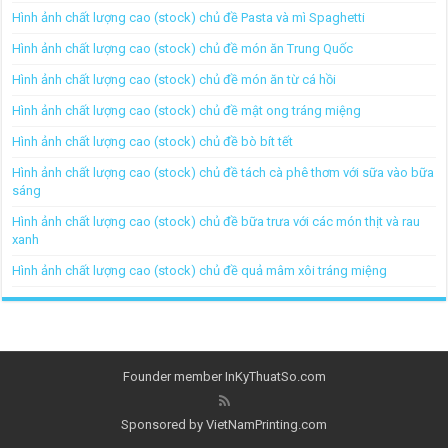
Hình ảnh chất lượng cao (stock) chủ đề Pasta và mì Spaghetti
Hình ảnh chất lượng cao (stock) chủ đề món ăn Trung Quốc
Hình ảnh chất lượng cao (stock) chủ đề món ăn từ cá hồi
Hình ảnh chất lượng cao (stock) chủ đề mật ong tráng miệng
Hình ảnh chất lượng cao (stock) chủ đề bò bít tết
Hình ảnh chất lượng cao (stock) chủ đề tách cà phê thơm với sữa vào bữa
sáng
Hình ảnh chất lượng cao (stock) chủ đề bữa trưa với các món thịt và rau
xanh
Hình ảnh chất lượng cao (stock) chủ đề quả mâm xôi tráng miệng
Founder member
InKyThuatSo.com
Sponsored by
VietNamPrinting.com