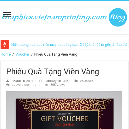
Hiện tượng bụi mực trên máy in quảng cáo: Xử lý triệt để từ gốc rễ tĩnh điệ
Home
/
Voucher
/
Phiếu Quà Tặng Viền Vàng
Phiếu Quà Tặng Viền Vàng
ThanhTrucKTS
January 18, 2020
Voucher
Leave a comment
865 Views