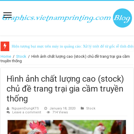
Hiện tượng bụi mực trên máy in quảng cáo: Xử lý triệt để từ gốc rễ tĩnh điệ
Home
/
Stock
/
Hình ảnh chất lượng cao (stock) chủ đề trang trại gia cầm
truyền thống
Hình ảnh chất lượng cao (stock)
chủ đề trang trại gia cầm truyền
thống
NguyenDungKTS
January 18, 2020
Stock
Leave a comment
714 Views