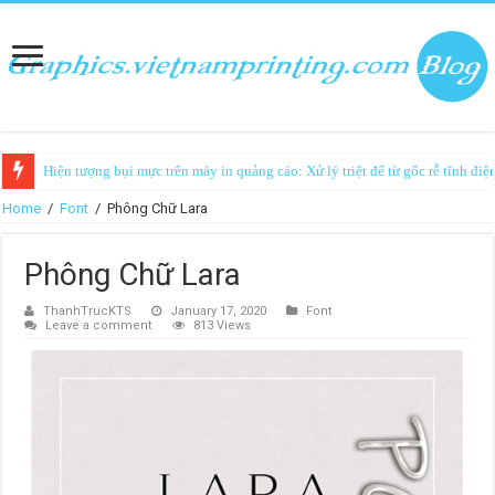
Hiện tượng bụi mực trên máy in quảng cáo: Xử lý triệt để từ gốc rễ tĩnh điệ
Home
/
Font
/
Phông Chữ Lara
Phông Chữ Lara
ThanhTrucKTS
January 17, 2020
Font
Leave a comment
813 Views