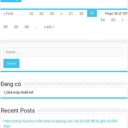
33
« First
...
10
20
30
«
31
32
Page 33 of 107
34
35
»
40
50
60
...
Last »
Đang có
1,064
mẫu thiết kế
Recent Posts
Hiện tượng bụi mực trên máy in quảng cáo: Xử lý triệt để từ gốc rễ tĩnh
điện