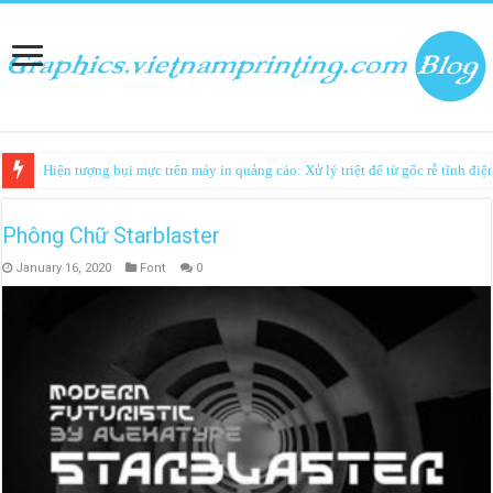
Hiện tượng bụi mực trên máy in quảng cáo: Xử lý triệt để từ gốc rễ tĩnh điệ
Phông Chữ Starblaster
January 16, 2020
Font
0